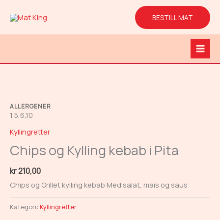
Hopp
rett
BESTILL MAT
til
innholdet
Main
Men
ALLERGENER
1,5,6,10
Kyllingretter
Chips og Kylling kebab i Pita
kr
210,00
Chips og Grillet kylling kebab Med salat, mais og saus
Kategori:
Kyllingretter