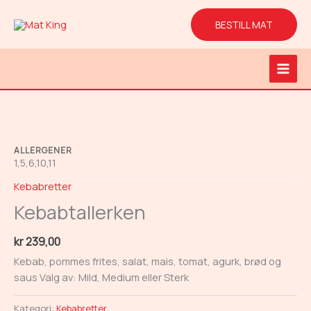
Hopp
rett
BESTILL MAT
til
innholdet
Main
Men
ALLERGENER
1,5,6,10,11
Kebabretter
Kebabtallerken
kr
239,00
Kebab, pommes frites, salat, mais, tomat, agurk, brød og
saus Valg av: Mild, Medium eller Sterk
Kategori:
Kebabretter