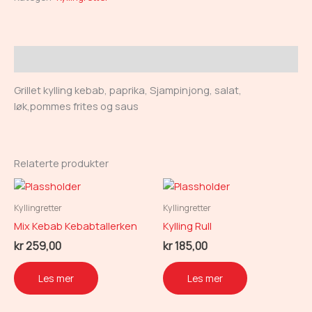
Beskrivelse
Grillet kylling kebab, paprika, Sjampinjong, salat,
løk,pommes frites og saus
Relaterte produkter
Kyllingretter
Kyllingretter
Mix Kebab Kebabtallerken
Kylling Rull
kr
259,00
kr
185,00
Les mer
Les mer