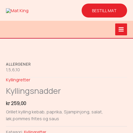
Hopp
rett
BESTILL MAT
til
innholdet
Main
Men
ALLERGENER
1,5,6,10
Kyllingretter
Kyllingsnadder
kr
259,00
Grillet kylling kebab, paprika, Sjampinjong, salat,
løk,pommes frites og saus
Kategori:
Kyllingretter